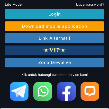
Lite Mode
Lupa password?
Login
Download mobile application
Link Alternatif
Zona Dewalive
Klik untuk hubungi customer service kami