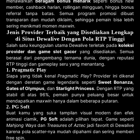
menawarkan
beragam bonus menarik
seperti bonus new
member, cashback harian, rollingan mingguan, hingga bonus
referral tanpa batas. Semua program promosi dibuat
transparan dan mudah diklaim, sehingga pemain bisa lebih
sering menikmati momen
maxwin
.
Jenis Provider Terbaik yang Disediakan Lengkap
di Situs Dewalive Dengan Pola RTP Tinggi
Salah satu keunggulan utama Dewalive terletak pada
koleksi
provider dan game slot gacor
yang disediakan. Semua
berasal dari pengembang ternama dunia, dengan reputasi
RTP tinggi dan gameplay seru yang menantang.
1. Pragmatic Play
Siapa yang tidak kenal
Pragmatic Play
? Provider ini dikenal
dengan deretan game legendaris seperti
Sweet Bonanza
,
Gates of Olympus
, dan
Starlight Princess
. Dengan RTP yang
stabil di atas 96%, pemain punya peluang besar untuk
mendapatkan
maxwin
hanya dalam beberapa putaran.
2. PG Soft
Buat kamu yang suka tampilan visual modern dan efek
animasi ciamik,
PG Soft
adalah pilihan tepat. Game seperti
Mahjong Ways
dan
Treasures of Aztec
jadi favorit di Dewalive
karena pola scatter-nya mudah dipahami dan sering memberi
free spin.